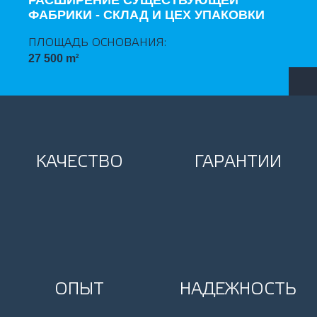
РАСШИРЕНИЕ СУЩЕСТВУЮЩЕЙ
ФАБРИКИ - СКЛАД И ЦЕХ УПАКОВКИ
ПЛОЩАДЬ ОСНОВАНИЯ:
27 500 m
2
ДАТА ЦЕНТР - ЗАКАЗЧИК НЕ
РАЗГЛАШАЕТСЯ
КАЧЕСТВО
ГАРАНТИИ
ПЛОЩАДЬ ОСНОВАНИЯ:
13 050 m
2
ROYAL CANIN - КОМПЛЕКС ХРАНЕНИЯ
ЖИРОВ
ОПЫТ
НАДЕЖНОСТЬ
ПЛОЩАДЬ ОСНОВАНИЯ:
600 m
2