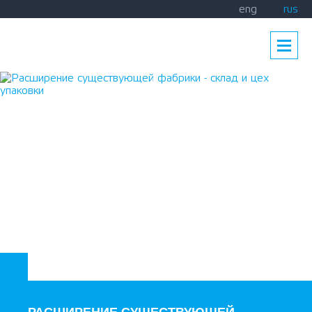
eng
rus